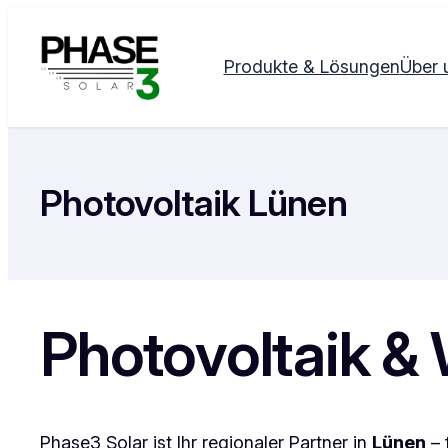
Zum
Inhalt
Produkte & Lösungen
Über 
springen
Photovoltaik Lünen
Photovoltaik 
Phase3 Solar ist Ihr regionaler Partner in
Lünen
– 