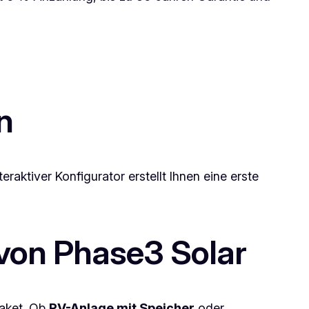
n
raktiver Konfigurator erstellt Ihnen eine erste
e von Phase3 Solar
paket. Ob
PV-Anlage mit Speicher
oder