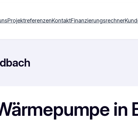
uns
Projektreferenzen
Kontakt
Finanzierungsrechner
Kund
adbach
 Wärmepumpe in 