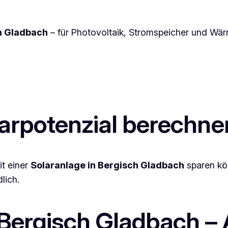
h Gladbach
– für Photovoltaik, Stromspeicher und Wä
parpotenzial berechne
it einer
Solaranlage in Bergisch Gladbach
sparen kön
lich.
 Bergisch Gladbach – 