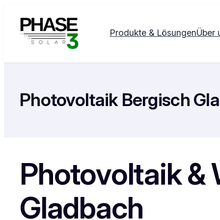
Zum
Inhalt
Produkte & Lösungen
Über 
springen
Photovoltaik Bergisch Gl
Photovoltaik &
Gladbach